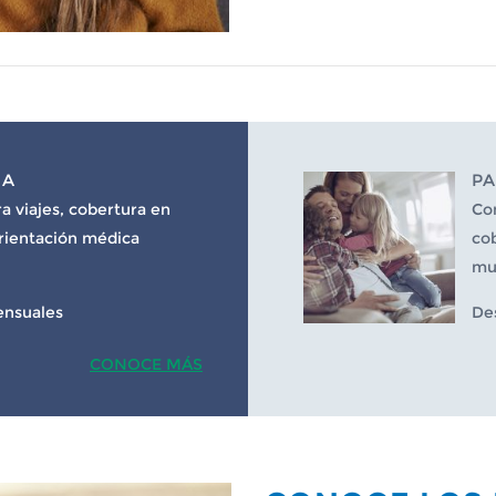
IA
PA
a viajes, cobertura en
Co
orientación médica
cob
mue
nsuales
De
CONOCE MÁS