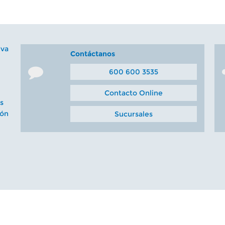
iva
Contáctanos
600 600 3535
Contacto Online
s
ión
Sucursales
. Todos los derechos
Política de pri