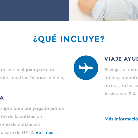
¿QUÉ INCLUYE?
VIAJE AYU
 desde cualquier parte del
Si viajas al ex
ofesional las 24 horas del día,
médica, odonto
otros-, en los 
Assistance S.A
ÍA
 Isapre dará por pagado por un
to de la cotización
Más Informació
áximo de cotización
o será de UF 12.
Ver más
.