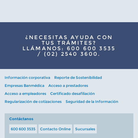
¿NECESITAS AYUDA CON
TUS TRÁMITES?
LLÁMANOS: 600 600 3535
/ (02) 2540 3600.
Información corporativa
Reporte de Sostenibilidad
Empresas Banmédica
Acceso a prestadores
Acceso a empleadores
Certificado desafiliación
Regularización de cotizaciones
Seguridad de la Información
Contáctanos
600 600 3535
Contacto Online
Sucursales