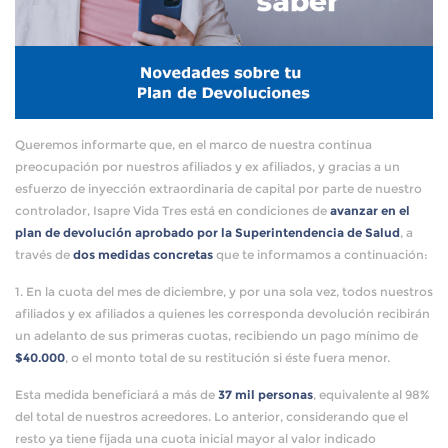
Queremos informarte que, en el marco de nuestra continua
preocupación por nuestros afiliados y ex afiliados, y gracias a un
esfuerzo de inyección extraordinaria de capital por parte de nuestro
controlador, Isapre Vida Tres está en condiciones de
avanzar en el
plan de devolución aprobado por la Superintendencia de Salud
, a
través de
dos medidas concretas
que te informamos a continuación:
1. En la cuota del mes de diciembre, y por una sola vez, todos nuestros
afiliados y ex afiliados a quienes les corresponda devolución recibirán
un adelanto de sus primeras cuotas, recibiendo un pago mínimo de
$40.000
, o el monto total de su restitución si éste fuera menor.
Esta medida beneficiará a más de
37 mil personas
, equivalente al 98%
del total de nuestros acreedores. Lo anterior, considerando que el
resto ya tiene fijada una cuota inicial mayor al valor indicado