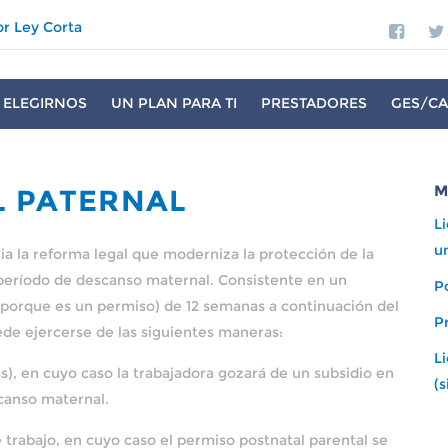
or Ley Corta
 ELEGIRNOS
UN PLAN PARA TI
PRESTADORES
GES/CA
M
L PATERNAL
L
u
ia la reforma legal que moderniza la protección de la
 período de descanso maternal. Consistente en un
P
a porque es un permiso) de 12 semanas a continuación del
P
de ejercerse de las siguientes maneras:
L
s), en cuyo caso la trabajadora gozará de un subsidio en
(
canso maternal.
 trabajo, en cuyo caso el permiso postnatal parental se