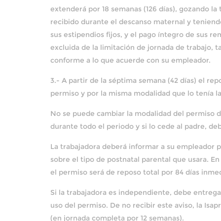
extenderá por 18 semanas (126 días), gozando la 
recibido durante el descanso maternal y tenien
sus estipendios fijos, y el pago íntegro de sus r
excluida de la limitación de jornada de trabajo, 
conforme a lo que acuerde con su empleador.
3.- A partir de la séptima semana (42 días) el rep
permiso y por la misma modalidad que lo tenía la
No se puede cambiar la modalidad del permiso dura
durante todo el periodo y si lo cede al padre, de
La trabajadora deberá informar a su empleador po
sobre el tipo de postnatal parental que usara. En
el permiso será de reposo total por 84 días inme
Si la trabajadora es independiente, debe entregar
uso del permiso. De no recibir este aviso, la Isa
(en jornada completa por 12 semanas).