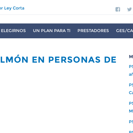
or Ley Corta
 ELEGIRNOS
UN PLAN PARA TI
PRESTADORES
GES/CA
M
PULMÓN EN PERSONAS DE
P
a
PS
C
P
M
P
P