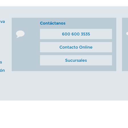
iva
Contáctanos
600 600 3535
Contacto Online
Sucursales
s
ión