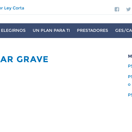
or Ley Corta
 ELEGIRNOS
UN PLAN PARA TI
PRESTADORES
GES/CA
M
LAR GRAVE
P
P
o
P