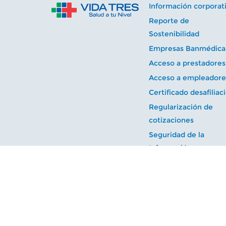
Información corporat
Reporte de
Sostenibilidad
Empresas Banmédica
Acceso a prestadores
Acceso a empleadore
Certificado desafiliac
Regularización de
cotizaciones
Seguridad de la
Información
Isapre Vida Tres S.A. - Apoquindo 3600, Las Condes
reservados.