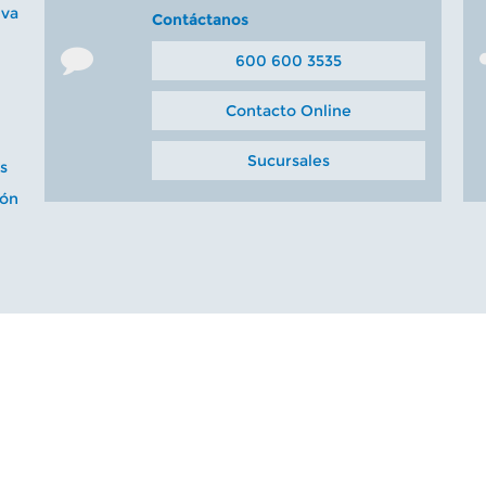
iva
Contáctanos
600 600 3535
Contacto Online
Sucursales
s
ión
. Todos los derechos
Política de pri