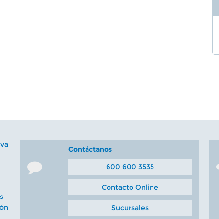
iva
Contáctanos
600 600 3535
Contacto Online
s
ión
Sucursales