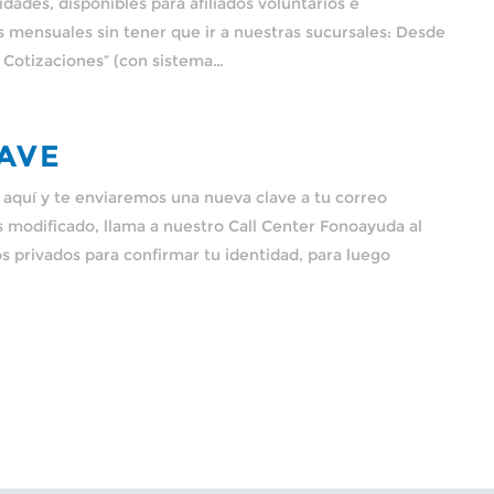
dades, disponibles para afiliados voluntarios e
s mensuales sin tener que ir a nuestras sucursales: Desde
e Cotizaciones” (con sistema…
AVE
sa aquí y te enviaremos una nueva clave a tu correo
as modificado, llama a nuestro Call Center Fonoayuda al
s privados para confirmar tu identidad, para luego